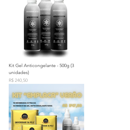
Kit Gel Anticongelante - 500g (3
unidades)
Preço
R$ 240,50