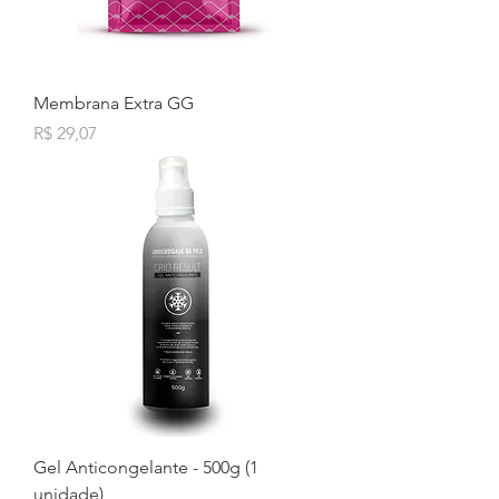
Membrana Extra GG
Preço
R$ 29,07
Gel Anticongelante - 500g (1
unidade)