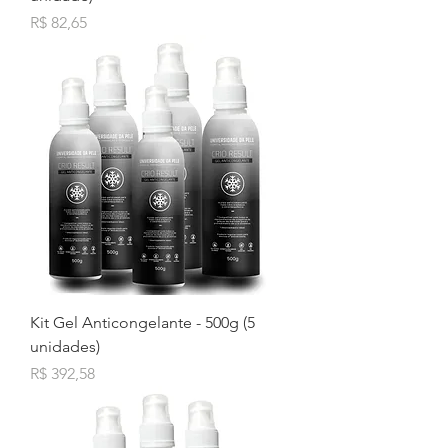
Preço
R$ 82,65
Kit Gel Anticongelante - 500g (5
unidades)
Preço
R$ 392,58