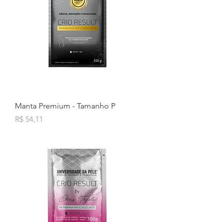
Manta Premium - Tamanho P
Preço
R$ 54,11